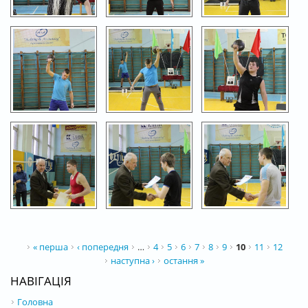
СТОРІНКИ
« перша
‹ попередня
…
4
5
6
7
8
9
10
11
12
наступна ›
остання »
НАВІГАЦІЯ
Головна