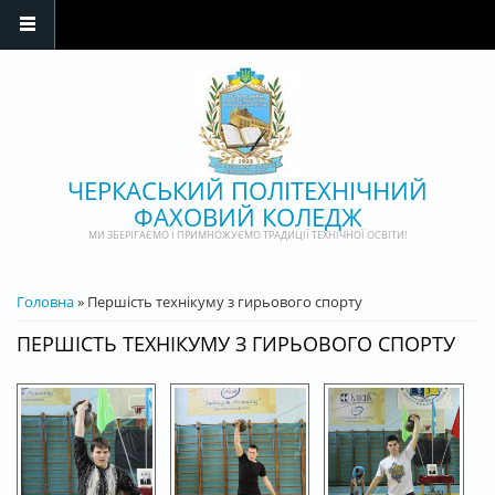
Перейти до основного матеріалу
ЧЕРКАСЬКИЙ ПОЛІТЕХНІЧНИЙ
ФАХОВИЙ КОЛЕДЖ
МИ ЗБЕРІГАЄМО І ПРИМНОЖУЄМО ТРАДИЦІЇ ТЕХНІЧНОЇ ОСВІТИ!
ВИ Є ТУТ
Головна
» Першість технікуму з гирьового спорту
ПЕРШІСТЬ ТЕХНІКУМУ З ГИРЬОВОГО СПОРТУ