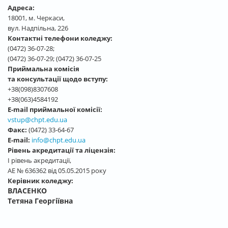
Адреса:
18001, м. Черкаси,
вул. Надпільна, 226
Контактні телефони коледжу:
(0472) 36-07-28;
(0472) 36-07-29; (0472) 36-07-25
Приймальна комісія
та консультації щодо вступу:
+38(098)8307608
+38(063)4584192
E-mail приймальної комісії:
vstup@chpt.edu.ua
Факс:
(0472) 33-64-67
E-mail:
info@chpt.edu.ua
Рівень акредитації та ліцензія:
І рівень акредитації,
АЕ № 636362 від 05.05.2015 року
Керівник коледжу:
ВЛАСЕНКО
Тетяна Георгіївна