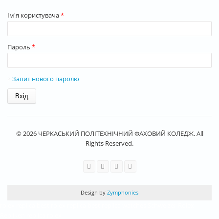
Ім'я користувача
*
Пароль
*
Запит нового паролю
© 2026 ЧЕРКАСЬКИЙ ПОЛІТЕХНІЧНИЙ ФАХОВИЙ КОЛЕДЖ. All
Rights Reserved.
Design by
Zymphonies
rolex replica
best rolex replica
best replica watches
Schweizer Rolex-
Repliken
replica rolex