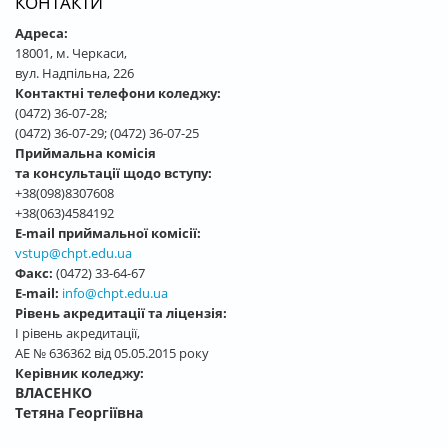
КОНТАКТИ
Адреса:
18001, м. Черкаси,
вул. Надпільна, 226
Контактні телефони коледжу:
(0472) 36-07-28;
(0472) 36-07-29; (0472) 36-07-25
Приймальна комісія
та консультації щодо вступу:
+38(098)8307608
+38(063)4584192
E-mail приймальної комісії:
vstup@chpt.edu.ua
Факс:
(0472) 33-64-67
E-mail:
info@chpt.edu.ua
Рівень акредитації та ліцензія:
І рівень акредитації,
АЕ № 636362 від 05.05.2015 року
Керівник коледжу:
ВЛАСЕНКО
Тетяна Георгіївна