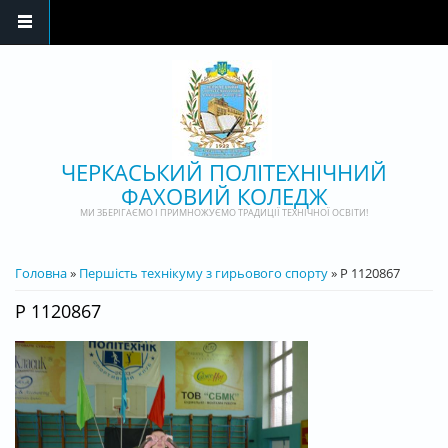
Перейти до основного матеріалу
ЧЕРКАСЬКИЙ ПОЛІТЕХНІЧНИЙ
ФАХОВИЙ КОЛЕДЖ
МИ ЗБЕРІГАЄМО І ПРИМНОЖУЄМО ТРАДИЦІЇ ТЕХНІЧНОЇ ОСВІТИ!
ВИ Є ТУТ
Головна
»
Першість технікуму з гирьового спорту
» P 1120867
P 1120867