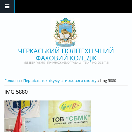
Перейти до основного матеріалу
ЧЕРКАСЬКИЙ ПОЛІТЕХНІЧНИЙ
ФАХОВИЙ КОЛЕДЖ
МИ ЗБЕРІГАЄМО І ПРИМНОЖУЄМО ТРАДИЦІЇ ТЕХНІЧНОЇ ОСВІТИ!
ВИ Є ТУТ
Головна
»
Першість технікуму з гирьового спорту
» Img 5880
IMG 5880