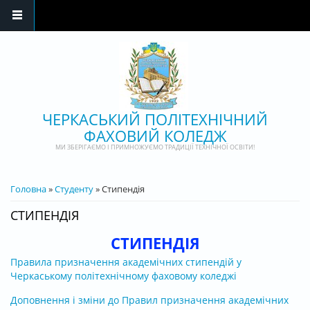
Перейти до основного матеріалу
ЧЕРКАСЬКИЙ ПОЛІТЕХНІЧНИЙ
ФАХОВИЙ КОЛЕДЖ
МИ ЗБЕРІГАЄМО І ПРИМНОЖУЄМО ТРАДИЦІЇ ТЕХНІЧНОЇ ОСВІТИ!
ВИ Є ТУТ
Головна
»
Студенту
» Стипендія
СТИПЕНДІЯ
СТИПЕНДІЯ
Правила призначення академічних стипендій у
Черкаському політехнічному фаховому коледжі
Доповнення і зміни до Правил призначення академічних