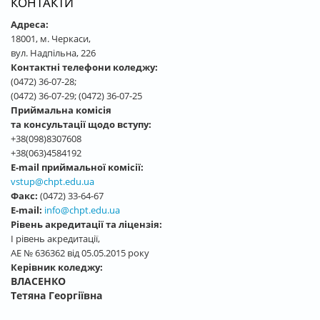
КОНТАКТИ
Адреса:
18001, м. Черкаси,
вул. Надпільна, 226
Контактні телефони коледжу:
(0472) 36-07-28;
(0472) 36-07-29; (0472) 36-07-25
Приймальна комісія
та консультації щодо вступу:
+38(098)8307608
+38(063)4584192
E-mail приймальної комісії:
vstup@chpt.edu.ua
Факс:
(0472) 33-64-67
E-mail:
info@chpt.edu.ua
Рівень акредитації та ліцензія:
І рівень акредитації,
АЕ № 636362 від 05.05.2015 року
Керівник коледжу:
ВЛАСЕНКО
Тетяна Георгіївна