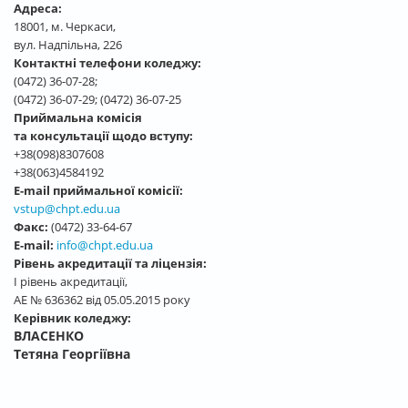
Адреса:
18001, м. Черкаси,
вул. Надпільна, 226
Контактні телефони коледжу:
(0472) 36-07-28;
(0472) 36-07-29; (0472) 36-07-25
Приймальна комісія
та консультації щодо вступу:
+38(098)8307608
+38(063)4584192
E-mail приймальної комісії:
vstup@chpt.edu.ua
Факс:
(0472) 33-64-67
E-mail:
info@chpt.edu.ua
Рівень акредитації та ліцензія:
І рівень акредитації,
АЕ № 636362 від 05.05.2015 року
Керівник коледжу:
ВЛАСЕНКО
Тетяна Георгіївна