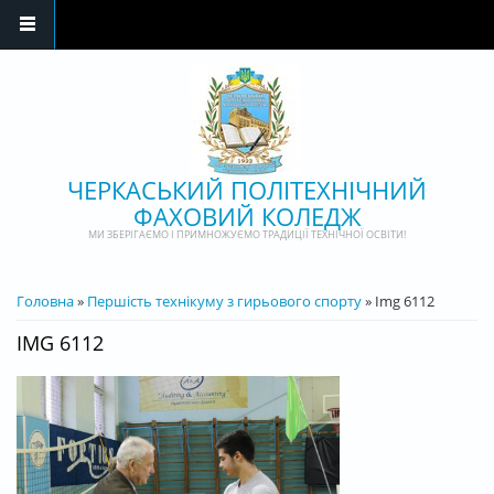
Перейти до основного матеріалу
ЧЕРКАСЬКИЙ ПОЛІТЕХНІЧНИЙ
ФАХОВИЙ КОЛЕДЖ
МИ ЗБЕРІГАЄМО І ПРИМНОЖУЄМО ТРАДИЦІЇ ТЕХНІЧНОЇ ОСВІТИ!
ВИ Є ТУТ
Головна
»
Першість технікуму з гирьового спорту
» Img 6112
IMG 6112