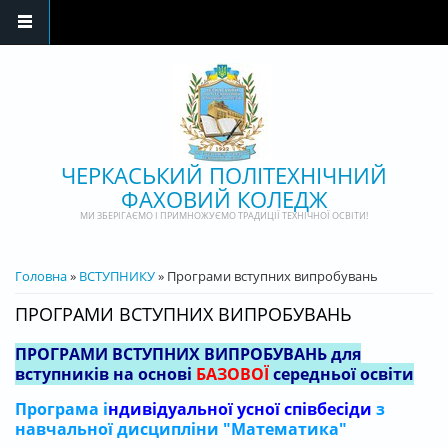
Перейти до основного матеріалу
ЧЕРКАСЬКИЙ ПОЛІТЕХНІЧНИЙ
ФАХОВИЙ КОЛЕДЖ
МИ ЗБЕРІГАЄМО І ПРИМНОЖУЄМО ТРАДИЦІЇ ТЕХНІЧНОЇ ОСВІТИ!
ВИ Є ТУТ
Головна
»
ВСТУПНИКУ
» Програми вступних випробувань
ПРОГРАМИ ВСТУПНИХ ВИПРОБУВАНЬ
ПРОГРАМИ ВСТУПНИХ ВИПРОБУВАНЬ для
вступників на основі
БАЗОВОЇ
середньої освіти
Програма і
ндивідуальної усної співбесіди
з
навчальної дисципліни "Математика"