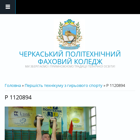
Перейти до основного матеріалу
ЧЕРКАСЬКИЙ ПОЛІТЕХНІЧНИЙ
ФАХОВИЙ КОЛЕДЖ
МИ ЗБЕРІГАЄМО І ПРИМНОЖУЄМО ТРАДИЦІЇ ТЕХНІЧНОЇ ОСВІТИ!
ВИ Є ТУТ
Головна
»
Першість технікуму з гирьового спорту
» P 1120894
P 1120894