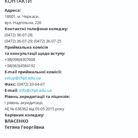
КОНТАКТИ
Адреса:
18001, м. Черкаси,
вул. Надпільна, 226
Контактні телефони коледжу:
(0472) 36-07-28;
(0472) 36-07-29; (0472) 36-07-25
Приймальна комісія
та консультації щодо вступу:
+38(098)8307608
+38(063)4584192
E-mail приймальної комісії:
vstup@chpt.edu.ua
Факс:
(0472) 33-64-67
E-mail:
info@chpt.edu.ua
Рівень акредитації та ліцензія:
І рівень акредитації,
АЕ № 636362 від 05.05.2015 року
Керівник коледжу:
ВЛАСЕНКО
Тетяна Георгіївна