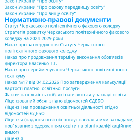
Закон України "Про освіту"
Закон України "Про фахову передвищу освіту"​
Закон України "Про вищу освіту"
Нормативно-правові документи
Статут Черкаського політехнічного фахового коледжу
Стратегія розвитку Черкаського політехнічного фахового
коледжу на 2024-2029 роки
Н
аказ про затвердження Статуту Черкаського
політехнічного фахового коледжу
Наказ про продовження терміну виконання обов'язків
директора Власенко Т.Г.
Наказ про перейменування Черкаського політехнічного
технікуму
Наказ №17 від 04.02.2026 Про затвердження калькуляції
вартості платної освітньої послуги
Фактична кількість осіб, які навчаються у закладі освіти
Ліцензований обсяг згідно відомостей ЄДЕБО
Ліцензії на провадження освітньої діяльності згідно
відомостей ЄДЕБО
Ліцензія
(надання освітніх послуг навчальними закладами,
пов`язаних з одержанням освіти на рівні кваліфікаційних
вимог)
Ліцензія