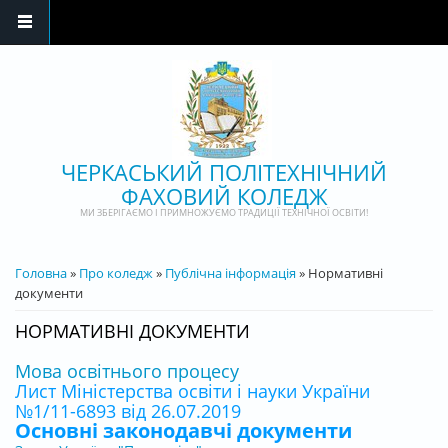
Перейти до основного матеріалу
ЧЕРКАСЬКИЙ ПОЛІТЕХНІЧНИЙ
ФАХОВИЙ КОЛЕДЖ
МИ ЗБЕРІГАЄМО І ПРИМНОЖУЄМО ТРАДИЦІЇ ТЕХНІЧНОЇ ОСВІТИ!
ВИ Є ТУТ
Головна
»
Про коледж
»
Публічна інформація
» Нормативні
документи
НОРМАТИВНІ ДОКУМЕНТИ
Мова освітнього процесу
Лист Міністерства освіти і науки України
№1/11-6893 від 26.07.2019
Основні законодавчі документи