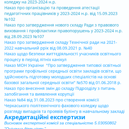
коледжу на 2023-2024 н.р.
Наказ про організацію та проведення атестації
педагогічних працівників у 2023-2024 н.р. від 15.09.2023
№102
Наказ про затвердження нового складу Ради з правового
виховання і профілактики правопорушень у 2023-2024 н.р.
від 28.09.2023 №107
Наказ про затвердження складу Технічної ради на 2021-
2022 навчальний ррік від 08.09.2021 р. №40
Наказ щодо безпеки життєдіяльності учасників освітнього
процесу в період літніх канікул
Наказ МОН України "Про затвердження типової освітньої
програми профільної середньої освіти закладів освіти, що
здійснюють підготовку молодших спеціалістів на основі
базової загальної середньої освіти" №570 від 01.06.2018 р.
Наказ про внесення змін до складу Підрозділу з питань
запобігання та виявлення корупції
Наказ №84 від 31.08.2023 про створення комісії
Черкаського політехнічного фахового коледжу щодо
розгляду випадків та проявів булінгу в навчальному закладі
Акредитаційні експертизи
Висновок експертної комісії за спеціальністю 5.03050802
"Оціночна діяльність"