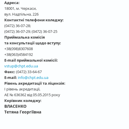
Адреса:
18001, м. Черкаси,
вул. Надпільна, 226
Контактні телефони коледжу:
(0472) 36-07-28;
(0472) 36-07-29; (0472) 36-07-25
Приймальна комісія
та консультації щодо вступу:
+38(098)8307608
+38(063)4584192
E-mail приймальної комісії:
vstup@chpt.edu.ua
Факс:
(0472) 33-64-67
E-mail:
info@chpt.edu.ua
Рівень акредитації та ліцензія:
І рівень акредитації,
АЕ № 636362 від 05.05.2015 року
Керівник коледжу:
ВЛАСЕНКО
Тетяна Георгіївна