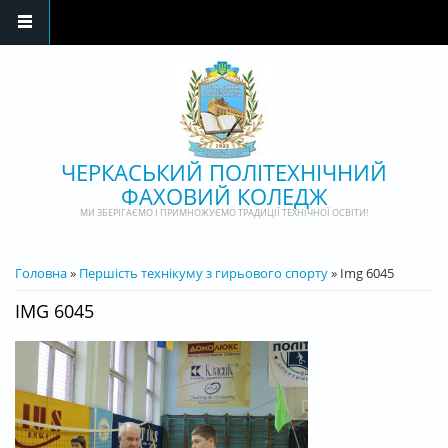
Перейти до основного матеріалу
ЧЕРКАСЬКИЙ ПОЛІТЕХНІЧНИЙ
ФАХОВИЙ КОЛЕДЖ
МИ ЗБЕРІГАЄМО І ПРИМНОЖУЄМО ТРАДИЦІЇ ТЕХНІЧНОЇ ОСВІТИ!
ВИ Є ТУТ
Головна
»
Першість технікуму з гирьового спорту
» Img 6045
IMG 6045