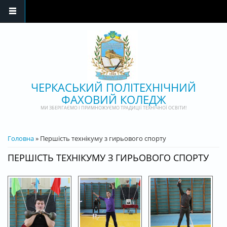
Перейти до основного матеріалу
ЧЕРКАСЬКИЙ ПОЛІТЕХНІЧНИЙ
ФАХОВИЙ КОЛЕДЖ
МИ ЗБЕРІГАЄМО І ПРИМНОЖУЄМО ТРАДИЦІЇ ТЕХНІЧНОЇ ОСВІТИ!
ВИ Є ТУТ
Головна
» Першість технікуму з гирьового спорту
ПЕРШІСТЬ ТЕХНІКУМУ З ГИРЬОВОГО СПОРТУ