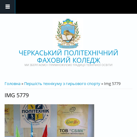
Перейти до основного матеріалу
ЧЕРКАСЬКИЙ ПОЛІТЕХНІЧНИЙ
ФАХОВИЙ КОЛЕДЖ
МИ ЗБЕРІГАЄМО І ПРИМНОЖУЄМО ТРАДИЦІЇ ТЕХНІЧНОЇ ОСВІТИ!
ВИ Є ТУТ
Головна
»
Першість технікуму з гирьового спорту
» Img 5779
IMG 5779