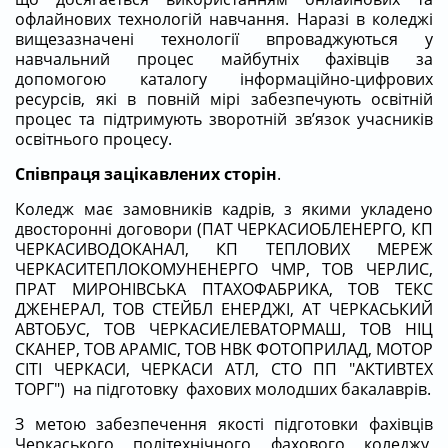
офлайнових технологій навчання. Наразі в коледжі
вищезазначені технології впроваджуються у
навчальний процес майбутніх фахівців за
допомогою каталогу інформаційно-цифрових
ресурсів, які в повній мірі забезпечують освітній
процес та підтримують зворотній зв’язок учасників
освітнього процесу.
Співпраця зацікавлених сторін
.
Коледж має замовників кадрів, з якими укладено
двосторонні договори (ПАТ ЧЕРКАСИОБЛЕНЕРГО, КП
ЧЕРКАСИВОДОКАНАЛ, КП ТЕПЛОВИХ МЕРЕЖ
ЧЕРКАСИТЕПЛОКОМУНЕНЕРГО ЧМР, ТОВ ЧЕРЛИС,
ПРАТ МИРОНІВСЬКА ПТАХОФАБРИКА, ТОВ ТЕКС
ДЖЕНЕРАЛ, ТОВ СТЕЙБЛ ЕНЕРДЖІ, АТ ЧЕРКАСЬКИЙ
АВТОБУС, ТОВ ЧЕРКАСИЕЛЕВАТОРМАШ, ТОВ НІЦ
СКАНЕР, ТОВ АРАМІС, ТОВ НВК ФОТОПРИЛАД, МОТОР
СІТІ ЧЕРКАСИ, ЧЕРКАСИ АТЛ, СТО ПП "АКТИВТЕХ
ТОРГ") на підготовку фахових молодших бакалаврів.
З метою забезпечення якості підготовки фахівців
Черкаського політехнічного фахового коледжу