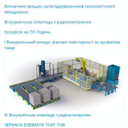
Визначено кращих налагоджувальників технологічного
обладнання
Всеукраїнська олімпіада з радіоелектроніки
Екскурсія на ПП Родень
І Всеукраїнський конкурс фахової майстерності за професією
токар
ІІІ Всеукраїнська олімпіада з радіоелектроніки
ЧЕРКАСИ ЕЛЕВАТОР ТОРГ ТОВ