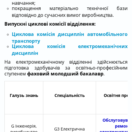
навчання;
покращення матеріально технічної бази
відповідно до сучасних вимог виробництва.
Випускні циклові комісії відділення:
Циклова комісія дисциплін автомобільного
транспорту
Циклова комісія електромеханічних
дисциплін
На електромеханічному відділенні здійснюється
підготовка здобувачів за освітньо-професійним
ступенем
фаховий молодший бакалавр
.
Галузь знань
Спеціальність
Освітня про
Обслуговуван
G Інженерія,
ремонт
G3 Електрична
виробництво
електроустатк