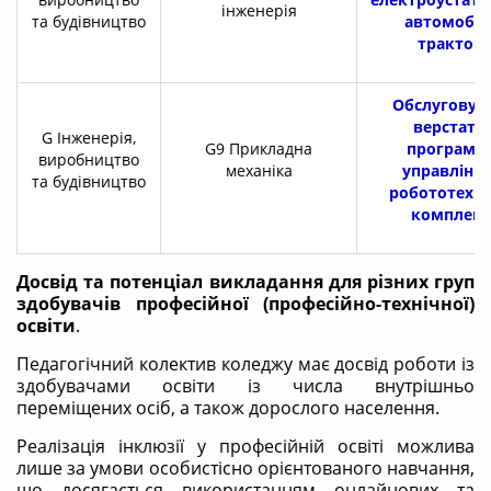
інженерія
та будівництво
автомобілі
тракторі
Обслуговув
верстатів
G
Інженерія,
G9
Прикладна
програмн
виробництво
механіка
управління
та будівництво
робототехні
комплекс
Досвід та потенціал викладання для різних груп
здобувачів професійної (професійно-технічної)
освіти
.
Педагогічний колектив коледжу має досвід роботи із
здобувачами освіти із числа внутрішньо
переміщених осіб, а також дорослого населення.
Реалізація інклюзії у професійній освіті можлива
лише за умови особистісно орієнтованого навчання,
що досягається використанням онлайнових та