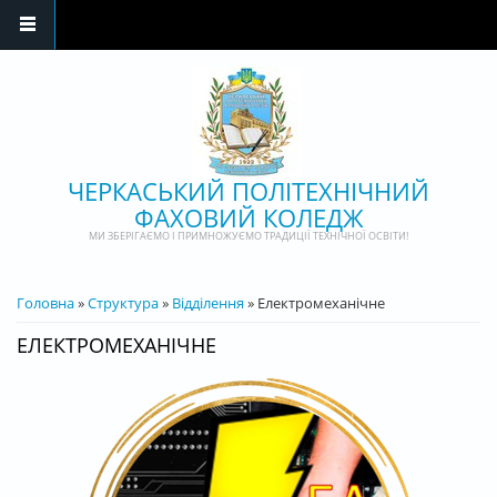
Перейти до основного матеріалу
ЧЕРКАСЬКИЙ ПОЛІТЕХНІЧНИЙ
ФАХОВИЙ КОЛЕДЖ
МИ ЗБЕРІГАЄМО І ПРИМНОЖУЄМО ТРАДИЦІЇ ТЕХНІЧНОЇ ОСВІТИ!
ВИ Є ТУТ
Головна
»
Структура
»
Відділення
» Електромеханічне
ЕЛЕКТРОМЕХАНІЧНЕ