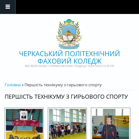
Перейти до основного матеріалу
ЧЕРКАСЬКИЙ ПОЛІТЕХНІЧНИЙ
ФАХОВИЙ КОЛЕДЖ
МИ ЗБЕРІГАЄМО І ПРИМНОЖУЄМО ТРАДИЦІЇ ТЕХНІЧНОЇ ОСВІТИ!
ВИ Є ТУТ
Головна
» Першість технікуму з гирьового спорту
ПЕРШІСТЬ ТЕХНІКУМУ З ГИРЬОВОГО СПОРТУ