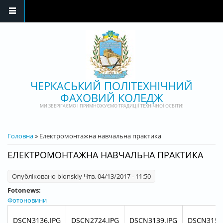
Перейти до основного матеріалу
ЧЕРКАСЬКИЙ ПОЛІТЕХНІЧНИЙ
ФАХОВИЙ КОЛЕДЖ
МИ ЗБЕРІГАЄМО І ПРИМНОЖУЄМО ТРАДИЦІЇ ТЕХНІЧНОЇ ОСВІТИ!
ВИ Є ТУТ
Головна
» Електромонтажна навчальна практика
ЕЛЕКТРОМОНТАЖНА НАВЧАЛЬНА ПРАКТИКА
Опубліковано
blonskiy
Чтв, 04/13/2017 - 11:50
Fotonews:
Фотоновини
DSCN3136.JPG
DSCN2724.JPG
DSCN3139.JPG
DSCN3153