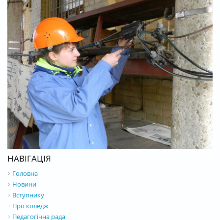
НАВІГАЦІЯ
Головна
Новини
Вступнику
Про коледж
Педагогічна рада