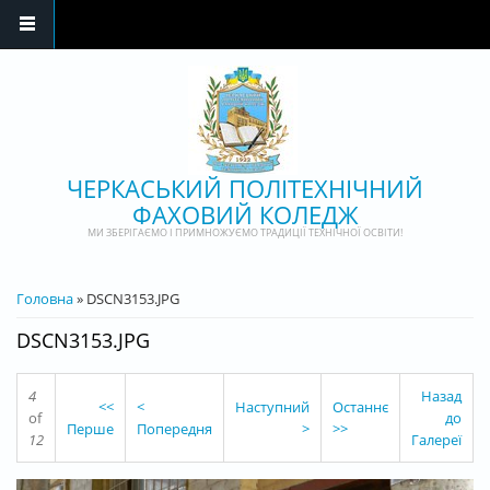
Перейти до основного матеріалу
ЧЕРКАСЬКИЙ ПОЛІТЕХНІЧНИЙ
ФАХОВИЙ КОЛЕДЖ
МИ ЗБЕРІГАЄМО І ПРИМНОЖУЄМО ТРАДИЦІЇ ТЕХНІЧНОЇ ОСВІТИ!
ВИ Є ТУТ
Головна
» DSCN3153.JPG
DSCN3153.JPG
4
Назад
<<
<
Наступний
Останнє
of
до
Перше
Попередня
>
>>
12
Галереї