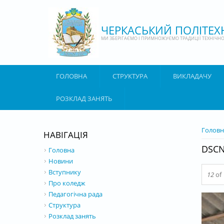
Перейти до основного матеріалу
ЧЕРКАСЬКИЙ ПОЛІТЕ
МИ ЗБЕРІГАЄМО І ПРИМНОЖУЄМО ТРАДИЦІЇ ТЕХНІЧНОЇ
ГОЛОВНА
СТРУКТУРА
ВИКЛАДАЧУ
РОЗКЛАД ЗАНЯТЬ
ВИ Є 
Головн
НАВІГАЦІЯ
DSCN
Головна
Новини
Вступнику
12
of
Про коледж
Педагогічна рада
Структура
Розклад занять