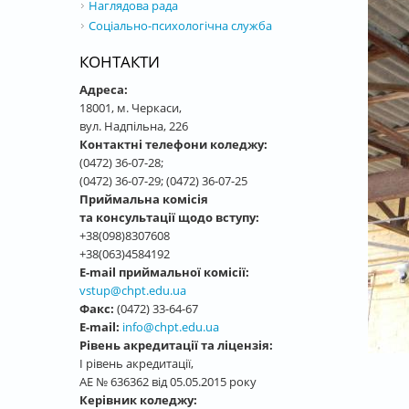
Наглядова рада
Соціально-психологічна служба
КОНТАКТИ
Адреса:
18001, м. Черкаси,
вул. Надпільна, 226
Контактні телефони коледжу:
(0472) 36-07-28;
(0472) 36-07-29; (0472) 36-07-25
Приймальна комісія
та консультації щодо вступу:
+38(098)8307608
+38(063)4584192
E-mail приймальної комісії:
vstup@chpt.edu.ua
Факс:
(0472) 33-64-67
E-mail:
info@chpt.edu.ua
Рівень акредитації та ліцензія:
І рівень акредитації,
АЕ № 636362 від 05.05.2015 року
Керівник коледжу: