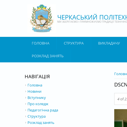
Перейти до основного матеріалу
ЧЕРКАСЬКИЙ ПОЛІТЕ
МИ ЗБЕРІГАЄМО І ПРИМНОЖУЄМО ТРАДИЦІЇ ТЕХНІЧНОЇ
ГОЛОВНА
СТРУКТУРА
ВИКЛАДАЧУ
РОЗКЛАД ЗАНЯТЬ
ВИ Є 
Головн
НАВІГАЦІЯ
DSCN
Головна
Новини
Вступнику
4
of
2
Про коледж
Педагогічна рада
Структура
Розклад занять