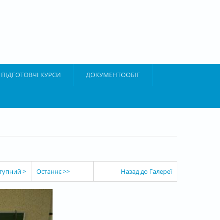
ПІДГОТОВЧІ КУРСИ
ДОКУМЕНТООБІГ
тупний >
Останнє >>
Назад до Галереї