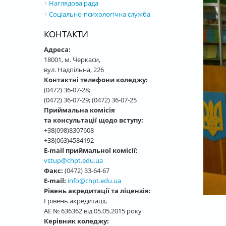
Наглядова рада
Соціально-психологічна служба
КОНТАКТИ
Адреса:
18001, м. Черкаси,
вул. Надпільна, 226
Контактні телефони коледжу:
(0472) 36-07-28;
(0472) 36-07-29; (0472) 36-07-25
Приймальна комісія
та консультації щодо вступу:
+38(098)8307608
+38(063)4584192
E-mail приймальної комісії:
vstup@chpt.edu.ua
Факс:
(0472) 33-64-67
E-mail:
info@chpt.edu.ua
Рівень акредитації та ліцензія:
І рівень акредитації,
АЕ № 636362 від 05.05.2015 року
Керівник коледжу: