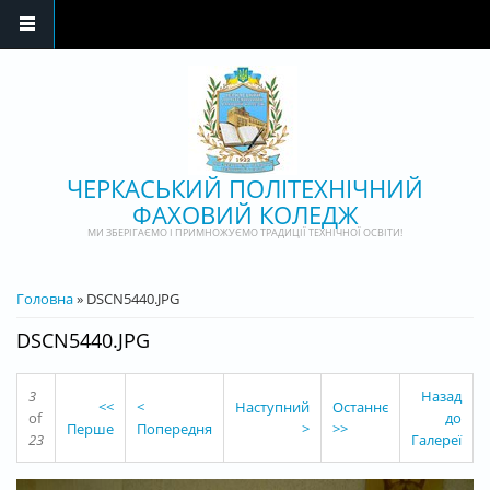
Перейти до основного матеріалу
ЧЕРКАСЬКИЙ ПОЛІТЕХНІЧНИЙ
ФАХОВИЙ КОЛЕДЖ
МИ ЗБЕРІГАЄМО І ПРИМНОЖУЄМО ТРАДИЦІЇ ТЕХНІЧНОЇ ОСВІТИ!
ВИ Є ТУТ
Головна
» DSCN5440.JPG
DSCN5440.JPG
3
Назад
<<
<
Наступний
Останнє
of
до
Перше
Попередня
>
>>
23
Галереї