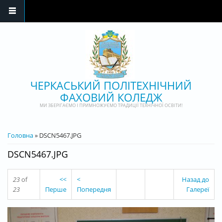
Перейти до основного матеріалу
ЧЕРКАСЬКИЙ ПОЛІТЕХНІЧНИЙ
ФАХОВИЙ КОЛЕДЖ
МИ ЗБЕРІГАЄМО І ПРИМНОЖУЄМО ТРАДИЦІЇ ТЕХНІЧНОЇ ОСВІТИ!
ВИ Є ТУТ
Головна
» DSCN5467.JPG
DSCN5467.JPG
23
of
<<
<
Назад до
23
Перше
Попередня
Галереї