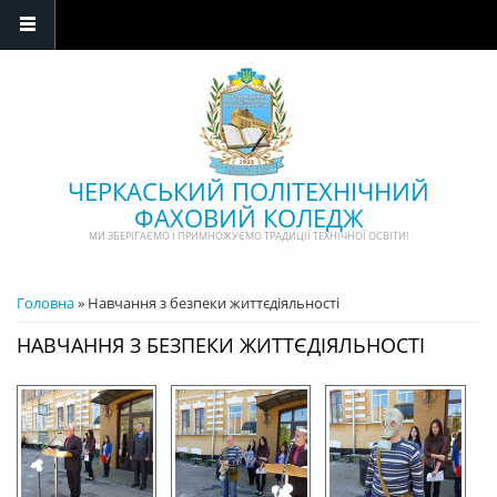
Перейти до основного матеріалу
ЧЕРКАСЬКИЙ ПОЛІТЕХНІЧНИЙ
ФАХОВИЙ КОЛЕДЖ
МИ ЗБЕРІГАЄМО І ПРИМНОЖУЄМО ТРАДИЦІЇ ТЕХНІЧНОЇ ОСВІТИ!
ВИ Є ТУТ
Головна
» Навчання з безпеки життєдіяльності
НАВЧАННЯ З БЕЗПЕКИ ЖИТТЄДІЯЛЬНОСТІ