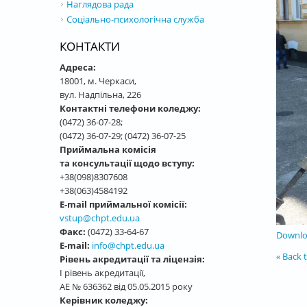
Наглядова рада
Соціально-психологічна служба
КОНТАКТИ
Адреса:
18001, м. Черкаси,
вул. Надпільна, 226
Контактні телефони коледжу:
(0472) 36-07-28;
(0472) 36-07-29; (0472) 36-07-25
Приймальна комісія
та консультації щодо вступу:
+38(098)8307608
+38(063)4584192
E-mail приймальної комісії:
vstup@chpt.edu.ua
Факс:
(0472) 33-64-67
Downloa
E-mail:
info@chpt.edu.ua
« Back t
Рівень акредитації та ліцензія:
І рівень акредитації,
АЕ № 636362 від 05.05.2015 року
Керівник коледжу: