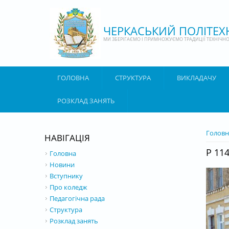
Перейти до основного матеріалу
ЧЕРКАСЬКИЙ ПОЛІТЕ
МИ ЗБЕРІГАЄМО І ПРИМНОЖУЄМО ТРАДИЦІЇ ТЕХНІЧНОЇ
ГОЛОВНА
СТРУКТУРА
ВИКЛАДАЧУ
РОЗКЛАД ЗАНЯТЬ
ВИ Є 
Головн
НАВІГАЦІЯ
P 11
Головна
Новини
Вступнику
Про коледж
Педагогічна рада
Структура
Розклад занять