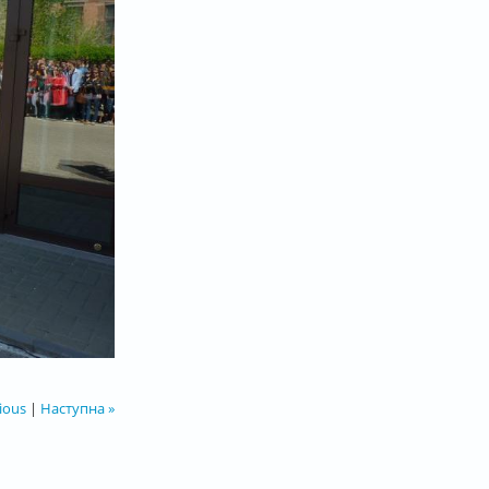
ious
|
Наступна »