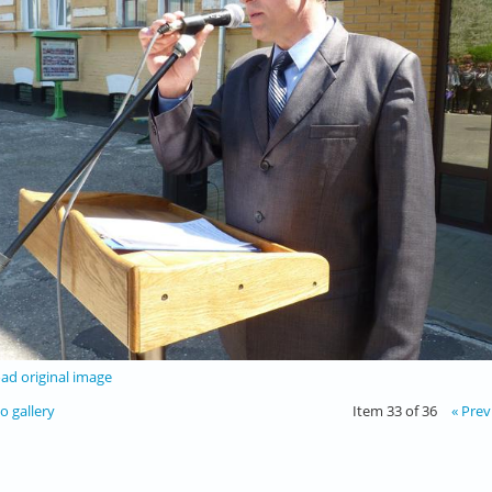
d original image
o gallery
Item 33 of 36
« Prev