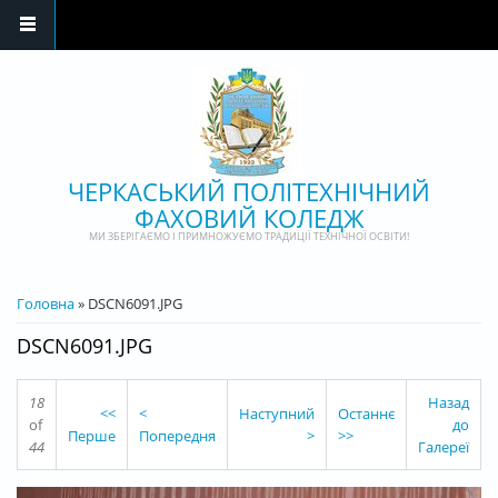
Перейти до основного матеріалу
ЧЕРКАСЬКИЙ ПОЛІТЕХНІЧНИЙ
ФАХОВИЙ КОЛЕДЖ
МИ ЗБЕРІГАЄМО І ПРИМНОЖУЄМО ТРАДИЦІЇ ТЕХНІЧНОЇ ОСВІТИ!
ВИ Є ТУТ
Головна
» DSCN6091.JPG
DSCN6091.JPG
18
Назад
<<
<
Наступний
Останнє
of
до
Перше
Попередня
>
>>
44
Галереї