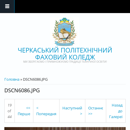
Перейти до основного матеріалу
ЧЕРКАСЬКИЙ ПОЛІТЕХНІЧНИЙ
ФАХОВИЙ КОЛЕДЖ
МИ ЗБЕРІГАЄМО І ПРИМНОЖУЄМО ТРАДИЦІЇ ТЕХНІЧНОЇ ОСВІТИ!
ВИ Є ТУТ
Головна
» DSCN6086.JPG
DSCN6086.JPG
19
Назад
<<
<
Наступний
Останнє
of
до
Перше
Попередня
>
>>
44
Галереї