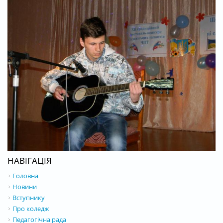
НАВІГАЦІЯ
Головна
Новини
Вступнику
Про коледж
Педагогічна рада