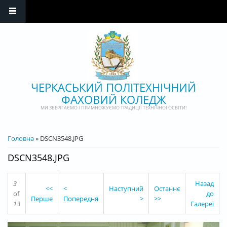
Перейти до основного матеріалу
ЧЕРКАСЬКИЙ ПОЛІТЕХНІЧНИЙ
ФАХОВИЙ КОЛЕДЖ
МИ ЗБЕРІГАЄМО І ПРИМНОЖУЄМО ТРАДИЦІЇ ТЕХНІЧНОЇ ОСВІТИ!
ВИ Є ТУТ
Головна
» DSCN3548.JPG
DSCN3548.JPG
3
Назад
<<
<
Наступний
Останнє
of
до
Перше
Попередня
>
>>
13
Галереї