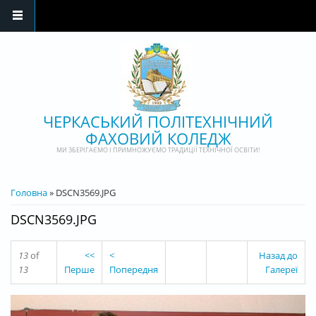
Перейти до основного матеріалу
ЧЕРКАСЬКИЙ ПОЛІТЕХНІЧНИЙ
ФАХОВИЙ КОЛЕДЖ
МИ ЗБЕРІГАЄМО І ПРИМНОЖУЄМО ТРАДИЦІЇ ТЕХНІЧНОЇ ОСВІТИ!
ВИ Є ТУТ
Головна
» DSCN3569.JPG
DSCN3569.JPG
13
of
<<
<
Назад до
13
Перше
Попередня
Галереї