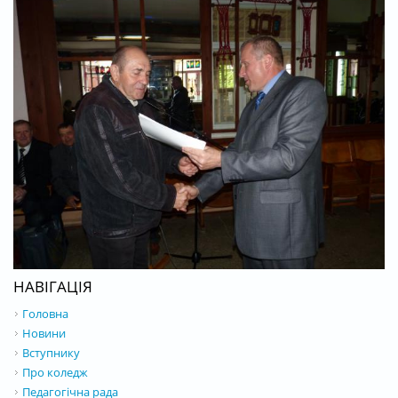
НАВІГАЦІЯ
Головна
Новини
Вступнику
Про коледж
Педагогічна рада