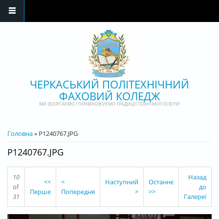
Перейти до основного матеріалу
ЧЕРКАСЬКИЙ ПОЛІТЕХНІЧНИЙ
ФАХОВИЙ КОЛЕДЖ
МИ ЗБЕРІГАЄМО І ПРИМНОЖУЄМО ТРАДИЦІЇ ТЕХНІЧНОЇ ОСВІТИ!
ВИ Є ТУТ
Головна
» P1240767.JPG
P1240767.JPG
10
Назад
<<
<
Наступний
Останнє
of
до
Перше
Попередня
>
>>
31
Галереї