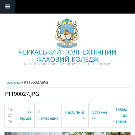
Перейти до основного матеріалу
ЧЕРКАСЬКИЙ ПОЛІТЕХНІЧНИЙ
ФАХОВИЙ КОЛЕДЖ
МИ ЗБЕРІГАЄМО І ПРИМНОЖУЄМО ТРАДИЦІЇ ТЕХНІЧНОЇ ОСВІТИ!
ВИ Є ТУТ
Головна
» P1190027.JPG
P1190027.JPG
13
Назад
<<
<
Наступний
Останнє
of
до
Перше
Попередня
>
>>
16
Галереї