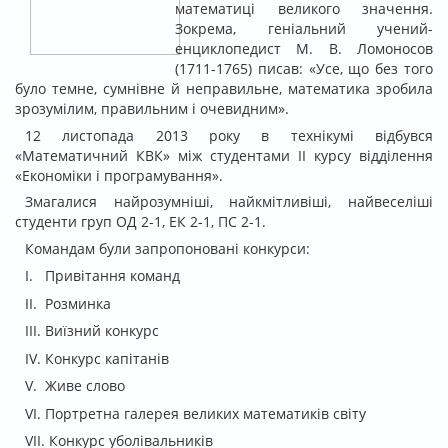
математиці великого значення.
Зокрема, геніальний учений-
енциклопедист М. В. Ломоносов
(1711-1765) писав: «Усе, що без того
було темне, сумнівне й неправильне, математика зробила
зрозумілим, правильним і очевидним».
12 листопада 2013 року в технікумі відбувся
«Математичний КВК» між студентами ІІ курсу відділення
«Економіки і програмування».
Змагалися найрозумніші, найкмітливіші, найвеселіші
студенти груп ОД 2-1, ЕК 2-1, ПС 2-1.
Командам були запропоновані конкурси:
І. Привітання команд
ІІ. Розминка
III. Виїзний конкурс
IV. Конкурс капітанів
V. Живе слово
VI. Портретна галерея великих математиків світу
VII. Конкурс уболівальників