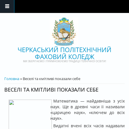
Перейти до основного матеріалу
ЧЕРКАСЬКИЙ ПОЛІТЕХНІЧНИЙ
ФАХОВИЙ КОЛЕДЖ
МИ ЗБЕРІГАЄМО І ПРИМНОЖУЄМО ТРАДИЦІЇ ТЕХНІЧНОЇ ОСВІТИ!
ВИ Є ТУТ
Головна
» Веселі та кмітливі показали себе
ВЕСЕЛІ ТА КМІТЛИВІ ПОКАЗАЛИ СЕБЕ
Математика — найдавніша з усіх
наук. Ще в древні часи її називали
«царицею наук», «ключем до всіх
наук».
Видатні вчені всіх часів надавали