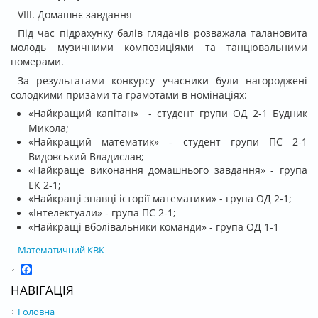
VIII. Домашнє завдання
Під час підрахунку балів глядачів розважала талановита
молодь музичними композиціями та танцювальними
номерами.
За результатами конкурсу учасники були нагороджені
солодкими призами та грамотами в номінаціях:
«Найкращий капітан» - студент групи ОД 2-1 Будник
Микола;
«Найкращий математик» - студент групи ПС 2-1
Видовський Владислав;
«Найкраще виконання домашнього завдання» - група
ЕК 2-1;
«Найкращі знавці історії математики» - група ОД 2-1;
«Інтелектуали» - група ПС 2-1;
«Найкращі вболівальники команди» - група ОД 1-1
Математичний КВК
Facebook
НАВІГАЦІЯ
Головна