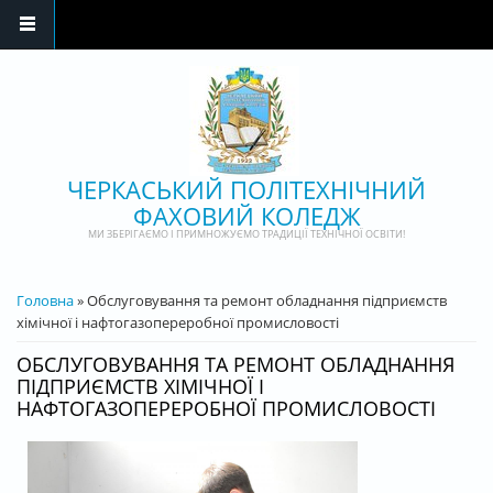
Перейти до основного матеріалу
ЧЕРКАСЬКИЙ ПОЛІТЕХНІЧНИЙ
ФАХОВИЙ КОЛЕДЖ
МИ ЗБЕРІГАЄМО І ПРИМНОЖУЄМО ТРАДИЦІЇ ТЕХНІЧНОЇ ОСВІТИ!
ВИ Є ТУТ
Головна
» Обслуговування та ремонт обладнання підприємств
хімічної і нафтогазопереробної промисловості
ОБСЛУГОВУВАННЯ ТА РЕМОНТ ОБЛАДНАННЯ
ПІДПРИЄМСТВ ХІМІЧНОЇ І
НАФТОГАЗОПЕРЕРОБНОЇ ПРОМИСЛОВОСТІ