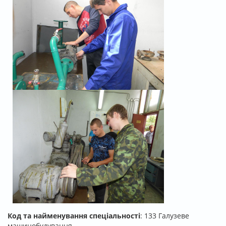
Код та найменування спеціальності
:
133 Галузеве
машинобудування.