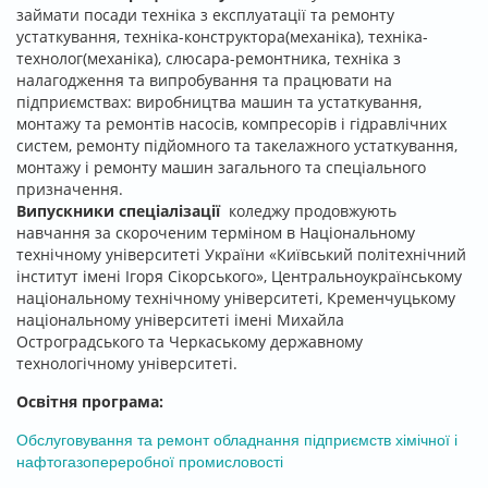
займати посади техніка з експлуатації та ремонту
устаткування, техніка-конструктора(механіка), техніка-
технолог(механіка), слюсара-ремонтника, техніка з
налагодження та випробування та працювати на
підприємствах: виробництва машин та устаткування,
монтажу та ремонтів насосів, компресорів і гідравлічних
систем, ремонту підйомного та такелажного устаткування,
монтажу і ремонту машин загального та спеціального
призначення.
Випускники спеціалізації
коледжу продовжують
навчання за скороченим терміном в Національному
технічному університеті України «Київський політехнічний
інститут імені Ігоря Сікорського», Центральноукраїнському
національному технічному університеті, Кременчуцькому
національному університеті імені Михайла
Остроградського та Черкаському державному
технологічному університеті.
Освітня програма:
Обслуговування та ремонт обладнання підприємств хімічної і
нафтогазопереробної промисловості