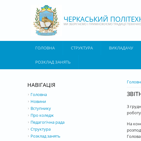
Перейти до основного матеріалу
ЧЕРКАСЬКИЙ ПОЛІТЕ
МИ ЗБЕРІГАЄМО І ПРИМНОЖУЄМО ТРАДИЦІЇ ТЕХНІЧНОЇ
ГОЛОВНА
СТРУКТУРА
ВИКЛАДАЧУ
РОЗКЛАД ЗАНЯТЬ
ВИ Є 
Головн
НАВІГАЦІЯ
ЗВІТ
Головна
Новини
3 груд
Вступнику
роботу 
Про коледж
Педагогічна рада
На кон
Структура
розпод
Розклад занять
Голова