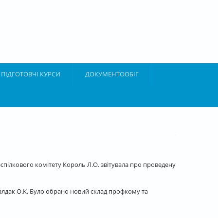
ПІДГОТОВЧІ КУРСИ
ДОКУМЕНТООБІГ
фспілкового комітету Король Л.О. звітувала про проведену
Жалдак О.К. Було обрано новий склад профкому та