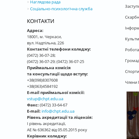
Наглядова рада
Заступ
Соціально-психологічна служба
Скарбн
КОНТАКТИ
Інформ
Адреса:
18001, м. Черкаси,
Культм
вул. Надпільна, 226
Контактні телефони коледжу:
Робота
(0472) 36-07-28;
Громад
(0472) 36-07-29; (0472) 36-07-25
Приймальна комісія
Спорти
та консультації щодо вступу:
+38(098)8307608
Члени П
+38(063)4584192
E-mail приймальної комісії:
vstup@chpt.edu.ua
Факс:
(0472) 33-64-67
E-mail:
info@chpt.edu.ua
Рівень акредитації та ліцензія:
І рівень акредитації,
АЕ № 636362 від 05.05.2015 року
Керівник коледжу: