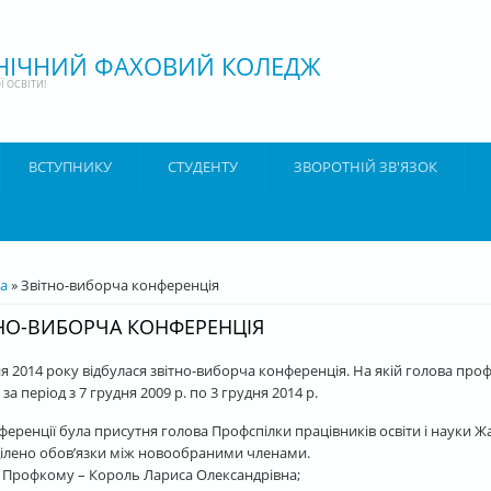
ХНІЧНИЙ ФАХОВИЙ КОЛЕДЖ
 ОСВІТИ!
ВСТУПНИКУ
СТУДЕНТУ
ЗВОРОТНІЙ ЗВ'ЯЗОК
ТУТ
а
» Звітно-виборча конференція
НО-ВИБОРЧА КОНФЕРЕНЦІЯ
ня 2014 року відбулася звітно-виборча конференція. На якій голова про
за період з 7 грудня 2009 р. по 3 грудня 2014 р.
ференції була присутня голова Профспілки працівників освіти і науки 
ілено обов’язки між новообраними членами.
 Профкому – Король Лариса Олександрівна;