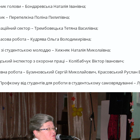
ник голови – Бондаревська Наталія Іванівна;
ик – Перепелкіна Поліна Пилипівна;
аційний сектор – Трембовецька Тетяна Василівна;
асова робота – Кудрява Ольга Володимирівна;
 зі студентською молоддю – Хижняк Наталія Миколаївна;
ський інспектор з охорони праці – Колібабчук Віктор Іванович;
вна робота – Бузиновський Сергій Миколайович, Красовський Руслан
рофкому від студентів для роботи в студентському самоврядуванні – Лупи