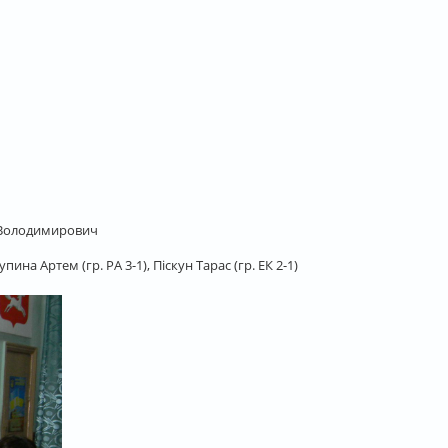
 Володимирович
на Артем (гр. РА 3-1), Піскун Тарас (гр. ЕК 2-1)