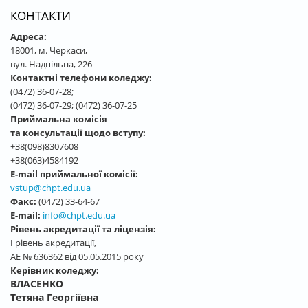
КОНТАКТИ
Адреса:
18001, м. Черкаси,
вул. Надпільна, 226
Контактні телефони коледжу:
(0472) 36-07-28;
(0472) 36-07-29; (0472) 36-07-25
Приймальна комісія
та консультації щодо вступу:
+38(098)8307608
+38(063)4584192
E-mail приймальної комісії:
vstup@chpt.edu.ua
Факс:
(0472) 33-64-67
E-mail:
info@chpt.edu.ua
Рівень акредитації та ліцензія:
І рівень акредитації,
АЕ № 636362 від 05.05.2015 року
Керівник коледжу:
ВЛАСЕНКО
Тетяна Георгіївна