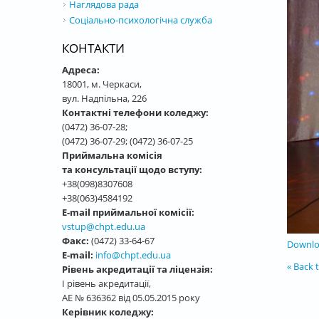
Наглядова рада
Соціально-психологічна служба
КОНТАКТИ
Адреса:
18001, м. Черкаси,
вул. Надпільна, 226
Контактні телефони коледжу:
(0472) 36-07-28;
(0472) 36-07-29; (0472) 36-07-25
Приймальна комісія
та консультації щодо вступу:
+38(098)8307608
+38(063)4584192
E-mail приймальної комісії:
vstup@chpt.edu.ua
Факс:
(0472) 33-64-67
Downloa
E-mail:
info@chpt.edu.ua
« Back t
Рівень акредитації та ліцензія:
І рівень акредитації,
АЕ № 636362 від 05.05.2015 року
Керівник коледжу: