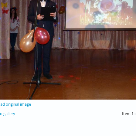
d original image
o gallery
Item 1 