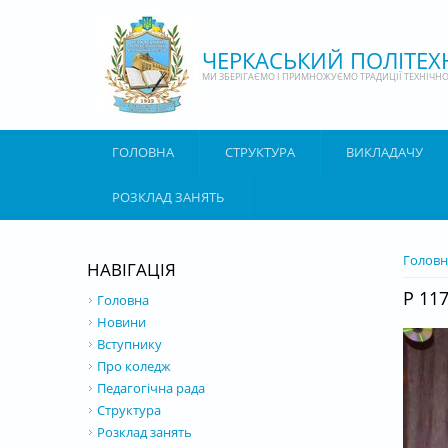
Перейти до основного матеріалу
ЧЕРКАСЬКИЙ ПОЛІТЕ
МИ ЗБЕРІГАЄМО І ПРИМНОЖУЄМО ТРАДИЦІЇ ТЕХНІЧНОЇ
ГОЛОВНА
СТРУКТУРА
ВИКЛАДАЧУ
РОЗКЛАД ЗАНЯТЬ
ВИ Є 
Головн
НАВІГАЦІЯ
P 11
Головна
Новини
Вступнику
Про коледж
Педагогічна рада
Структура
Розклад занять