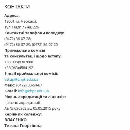
КОНТАКТИ
Адреса:
18001, м. Черкаси,
вул. Надпільна, 226
Контактні телефони коледжу:
(0472) 36-07-28;
(0472) 36-07-29; (0472) 36-07-25
Приймальна комісія
та консультації щодо вступу:
+38(098)8307608
+38(063)4584192
E-mail приймальної комісії:
vstup@chpt.edu.ua
Факс:
(0472) 33-64-67
E-mail:
info@chpt.edu.ua
Рівень акредитації та ліцензія:
І рівень акредитації,
АЕ № 636362 від 05.05.2015 року
Керівник коледжу:
ВЛАСЕНКО
Тетяна Георгіївна