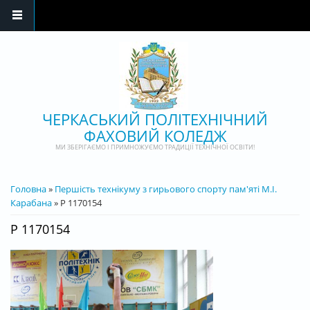
Перейти до основного матеріалу
ЧЕРКАСЬКИЙ ПОЛІТЕХНІЧНИЙ
ФАХОВИЙ КОЛЕДЖ
МИ ЗБЕРІГАЄМО І ПРИМНОЖУЄМО ТРАДИЦІЇ ТЕХНІЧНОЇ ОСВІТИ!
ВИ Є ТУТ
Головна
»
Першість технікуму з гирьового спорту пам'яті М.І.
Карабана
» P 1170154
P 1170154