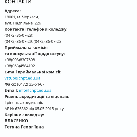
КОНТАКТИ
Адреса:
18001, м. Черкаси,
вул. Надпільна, 226
Контактні телефони коледжу:
(0472) 36-07-28;
(0472) 36-07-29; (0472) 36-07-25
Приймальна комісія
та консультації щодо вступу:
+38(098)8307608
+38(063)4584192
E-mail приймальної комісії:
vstup@chpt.edu.ua
Факс:
(0472) 33-64-67
E-mail:
info@chpt.edu.ua
Рівень акредитації та ліцензія:
І рівень акредитації,
АЕ № 636362 від 05.05.2015 року
Керівник коледжу:
ВЛАСЕНКО
Тетяна Георгіївна