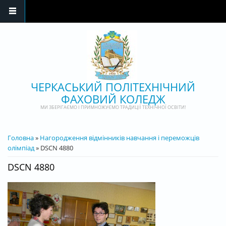
Перейти до основного матеріалу
ЧЕРКАСЬКИЙ ПОЛІТЕХНІЧНИЙ
ФАХОВИЙ КОЛЕДЖ
МИ ЗБЕРІГАЄМО І ПРИМНОЖУЄМО ТРАДИЦІЇ ТЕХНІЧНОЇ ОСВІТИ!
ВИ Є ТУТ
Головна
»
Нагородження відмінників навчання і переможців
олімпіад
» DSCN 4880
DSCN 4880