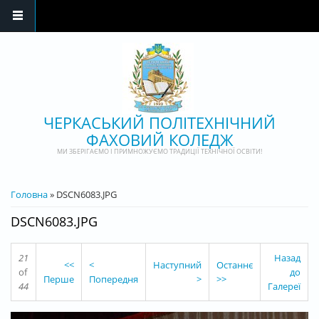
Перейти до основного матеріалу
ЧЕРКАСЬКИЙ ПОЛІТЕХНІЧНИЙ
ФАХОВИЙ КОЛЕДЖ
МИ ЗБЕРІГАЄМО І ПРИМНОЖУЄМО ТРАДИЦІЇ ТЕХНІЧНОЇ ОСВІТИ!
ВИ Є ТУТ
Головна
» DSCN6083.JPG
DSCN6083.JPG
21
Назад
<<
<
Наступний
Останнє
of
до
Перше
Попередня
>
>>
44
Галереї