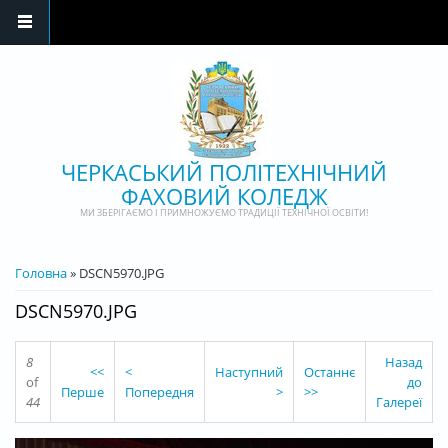
Перейти до основного матеріалу
ЧЕРКАСЬКИЙ ПОЛІТЕХНІЧНИЙ
ФАХОВИЙ КОЛЕДЖ
МИ ЗБЕРІГАЄМО І ПРИМНОЖУЄМО ТРАДИЦІЇ ТЕХНІЧНОЇ ОСВІТИ!
ВИ Є ТУТ
Головна
» DSCN5970.JPG
DSCN5970.JPG
8
Назад
<<
<
Наступний
Останнє
of
до
Перше
Попередня
>
>>
44
Галереї