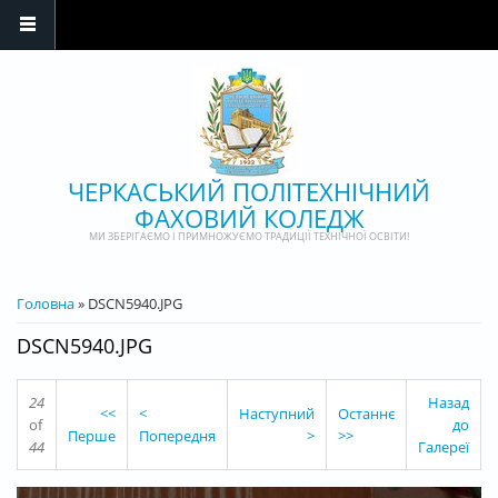
Перейти до основного матеріалу
ЧЕРКАСЬКИЙ ПОЛІТЕХНІЧНИЙ
ФАХОВИЙ КОЛЕДЖ
МИ ЗБЕРІГАЄМО І ПРИМНОЖУЄМО ТРАДИЦІЇ ТЕХНІЧНОЇ ОСВІТИ!
ВИ Є ТУТ
Головна
» DSCN5940.JPG
DSCN5940.JPG
24
Назад
<<
<
Наступний
Останнє
of
до
Перше
Попередня
>
>>
44
Галереї