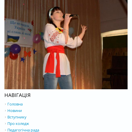
НАВІГАЦІЯ
Головна
Новини
Вступнику
Про коледж
Педагогічна рада