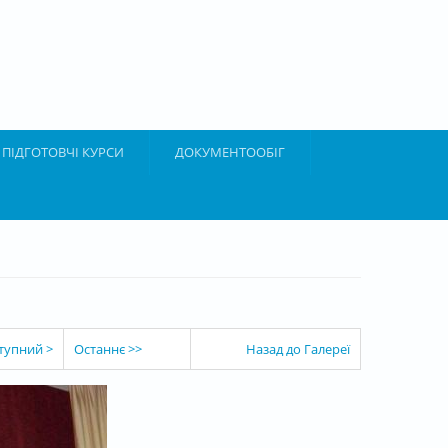
ПІДГОТОВЧІ КУРСИ
ДОКУМЕНТООБІГ
тупний >
Останнє >>
Назад до Галереї