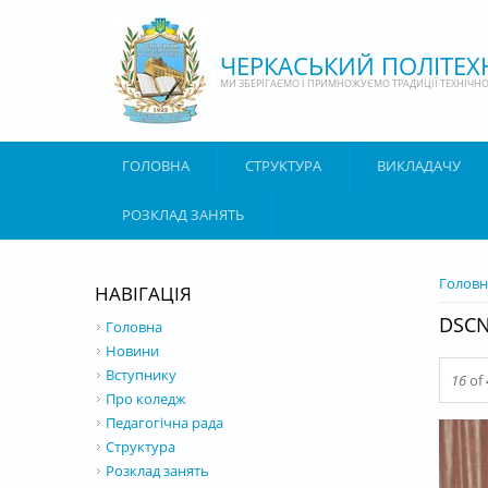
Перейти до основного матеріалу
ЧЕРКАСЬКИЙ ПОЛІТЕ
МИ ЗБЕРІГАЄМО І ПРИМНОЖУЄМО ТРАДИЦІЇ ТЕХНІЧНОЇ
ГОЛОВНА
СТРУКТУРА
ВИКЛАДАЧУ
РОЗКЛАД ЗАНЯТЬ
ВИ Є 
Головн
НАВІГАЦІЯ
DSCN
Головна
Новини
Вступнику
16
of
Про коледж
Педагогічна рада
Структура
Розклад занять