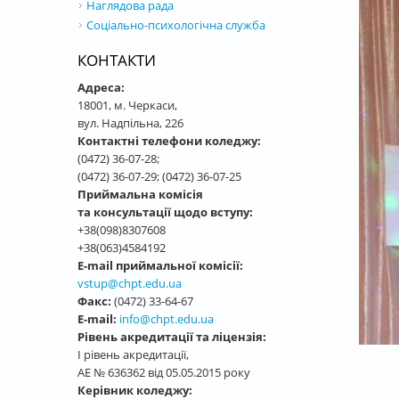
Наглядова рада
Соціально-психологічна служба
КОНТАКТИ
Адреса:
18001, м. Черкаси,
вул. Надпільна, 226
Контактні телефони коледжу:
(0472) 36-07-28;
(0472) 36-07-29; (0472) 36-07-25
Приймальна комісія
та консультації щодо вступу:
+38(098)8307608
+38(063)4584192
E-mail приймальної комісії:
vstup@chpt.edu.ua
Факс:
(0472) 33-64-67
E-mail:
info@chpt.edu.ua
Рівень акредитації та ліцензія:
І рівень акредитації,
АЕ № 636362 від 05.05.2015 року
Керівник коледжу: