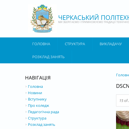
Перейти до основного матеріалу
ЧЕРКАСЬКИЙ ПОЛІТЕ
МИ ЗБЕРІГАЄМО І ПРИМНОЖУЄМО ТРАДИЦІЇ ТЕХНІЧНОЇ
ГОЛОВНА
СТРУКТУРА
ВИКЛАДАЧУ
РОЗКЛАД ЗАНЯТЬ
ВИ Є 
Головн
НАВІГАЦІЯ
DSCN
Головна
Новини
Вступнику
15
of
Про коледж
Педагогічна рада
Структура
Розклад занять