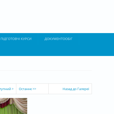
ПІДГОТОВЧІ КУРСИ
ДОКУМЕНТООБІГ
тупний >
Останнє >>
Назад до Галереї