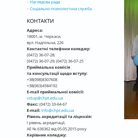
Наглядова рада
Соціально-психологічна служба
КОНТАКТИ
Адреса:
18001, м. Черкаси,
вул. Надпільна, 226
Контактні телефони коледжу:
(0472) 36-07-28;
(0472) 36-07-29; (0472) 36-07-25
Приймальна комісія
та консультації щодо вступу:
+38(098)8307608
+38(063)4584192
E-mail приймальної комісії:
vstup@chpt.edu.ua
Факс:
(0472) 33-64-67
E-mail:
info@chpt.edu.ua
Рівень акредитації та ліцензія:
І рівень акредитації,
АЕ № 636362 від 05.05.2015 року
Керівник коледжу: