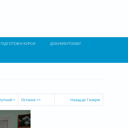
ПІДГОТОВЧІ КУРСИ
ДОКУМЕНТООБІГ
тупний >
Останнє >>
Назад до Галереї