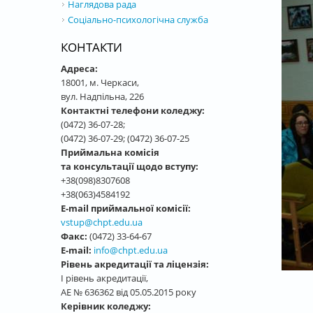
Наглядова рада
Соціально-психологічна служба
КОНТАКТИ
Адреса:
18001, м. Черкаси,
вул. Надпільна, 226
Контактні телефони коледжу:
(0472) 36-07-28;
(0472) 36-07-29; (0472) 36-07-25
Приймальна комісія
та консультації щодо вступу:
+38(098)8307608
+38(063)4584192
E-mail приймальної комісії:
vstup@chpt.edu.ua
Факс:
(0472) 33-64-67
E-mail:
info@chpt.edu.ua
Рівень акредитації та ліцензія:
І рівень акредитації,
АЕ № 636362 від 05.05.2015 року
Керівник коледжу: