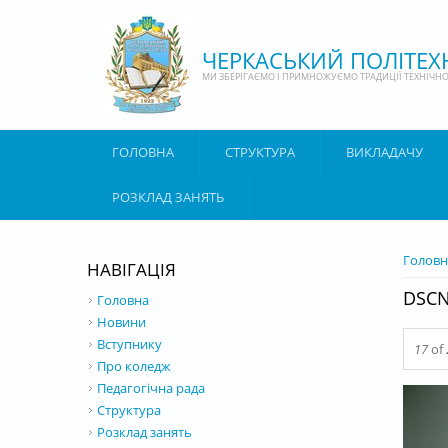
Перейти до основного матеріалу
ЧЕРКАСЬКИЙ ПОЛІТЕ
МИ ЗБЕРІГАЄМО І ПРИМНОЖУЄМО ТРАДИЦІЇ ТЕХНІЧНОЇ
ГОЛОВНА
СТРУКТУРА
ВИКЛАДАЧУ
РОЗКЛАД ЗАНЯТЬ
ВИ Є 
Головн
НАВІГАЦІЯ
DSCN
Головна
Новини
Вступнику
17
of
Про коледж
Педагогічна рада
Структура
Розклад занять