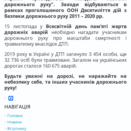
дорожнього руху"
. Зах
о
д
и
відбува
ю
ться в
рамках проголошеного ООН Десятиліття дій з
безпеки дорожнього руху 2011 – 2020 рр.
15 листопада у
Всесвітній день пам’яті жертв
дорожніх аварій
необхідно нагадати учасникам
дорожнього руху про масштаби смертності і
травматизму внаслідок ДТП.
2019 року в Україні у ДТП загинуло 3 454 особи, ще
32 736 осіб були травмовані. Загалом на українських
дорогах сталося 160 675 аварій.
Б
удьте уважні на дорозі, не наражайте на
небезпеку себе, та інших
учасників дорожнього
руху!
Facebook
НАВІГАЦІЯ
Головна
Новини
Вступнику