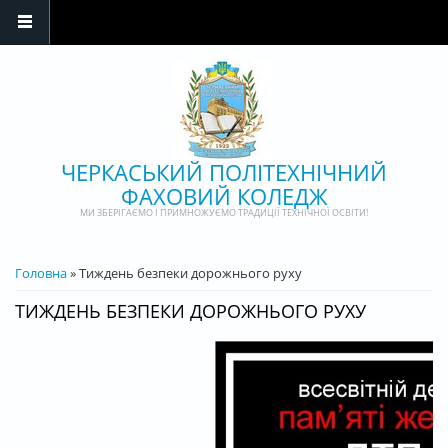
Перейти до основного матеріалу
ЧЕРКАСЬКИЙ ПОЛІТЕХНІЧНИЙ
ФАХОВИЙ КОЛЕДЖ
МИ ЗБЕРІГАЄМО І ПРИМНОЖУЄМО ТРАДИЦІЇ ТЕХНІЧНОЇ ОСВІТИ!
ВИ Є ТУТ
Головна
» Тиждень безпеки дорожнього руху
ТИЖДЕНЬ БЕЗПЕКИ ДОРОЖНЬОГО РУХУ