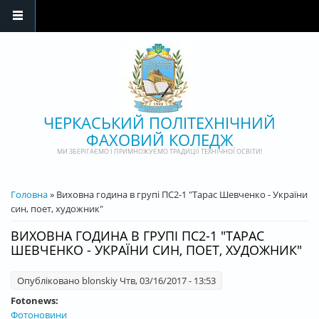
Перейти до основного матеріалу
ЧЕРКАСЬКИЙ ПОЛІТЕХНІЧНИЙ
ФАХОВИЙ КОЛЕДЖ
МИ ЗБЕРІГАЄМО І ПРИМНОЖУЄМО ТРАДИЦІЇ ТЕХНІЧНОЇ ОСВІТИ!
ВИ Є ТУТ
Головна
» Виховна година в групі ПС2-1 "Тарас Шевченко - України
син, поет, художник"
ВИХОВНА ГОДИНА В ГРУПІ ПС2-1 "ТАРАС
ШЕВЧЕНКО - УКРАЇНИ СИН, ПОЕТ, ХУДОЖНИК"
Опубліковано
blonskiy
Чтв, 03/16/2017 - 13:53
Fotonews:
Фотоновини