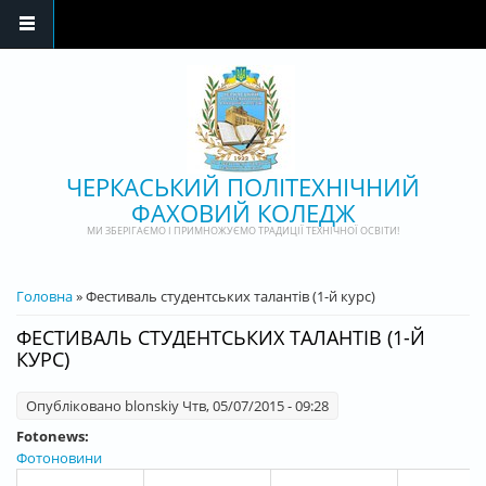
Перейти до основного матеріалу
ЧЕРКАСЬКИЙ ПОЛІТЕХНІЧНИЙ
ФАХОВИЙ КОЛЕДЖ
МИ ЗБЕРІГАЄМО І ПРИМНОЖУЄМО ТРАДИЦІЇ ТЕХНІЧНОЇ ОСВІТИ!
ВИ Є ТУТ
Головна
» Фестиваль студентських талантів (1-й курс)
ФЕСТИВАЛЬ СТУДЕНТСЬКИХ ТАЛАНТІВ (1-Й
КУРС)
Опубліковано
blonskiy
Чтв, 05/07/2015 - 09:28
Fotonews:
Фотоновини